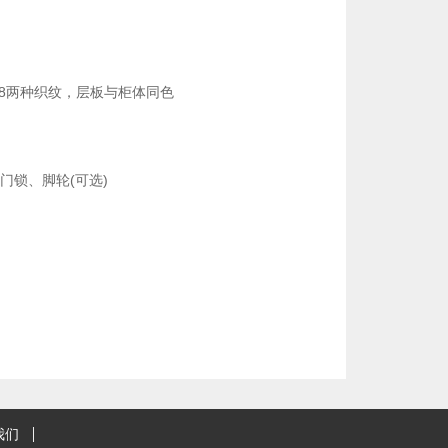
018两种织纹，层板与柜体同色
门锁、脚轮(可选)
我们