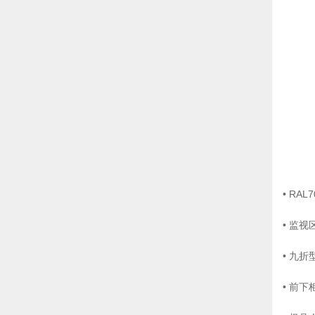
操作台
• RA
• 监
• 九
• 前
AK立式控制箱