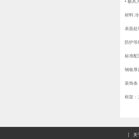
• 极
材料:
表面处
防护等级:
标准配
钢板厚
装饰条
框架：
关