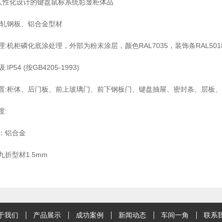
具人性化设计的键盘鼠标系统彰显柜体品
冷轧钢板、铝合金型材
理:机柜磷化底涂处理，外部为粉末涂层，颜色RAL7035，装饰条RAL5
IP54 (按GB4205-1993)
置:柜体、后门板、前上玻璃门、前下钢板门、键盘抽屉、密封条、层板、
度:
：铝合金
九折型材1.5mm
于我们
产品展示
成功案例
新闻动态
车间一角
联系