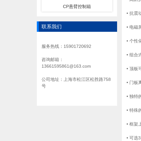
CP悬臂控制箱
• 抗
联系我们
• 电
• 个
服务热线：15901720692
• 组
咨询邮箱：
13661595861@163.com
• 顶
公司地址：上海市松江区松胜路758
• 门
号
悬臂控制箱4460
• 独
• 特
• 框
• 可