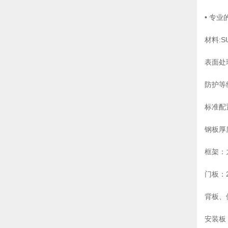
• 专
材料:S
BGB不锈钢挂壁箱系列
表面处
防护等级:
标准配
钢板厚
框架：
门板：2
仿威图 ES独立式控制柜
背板、侧
安装板：