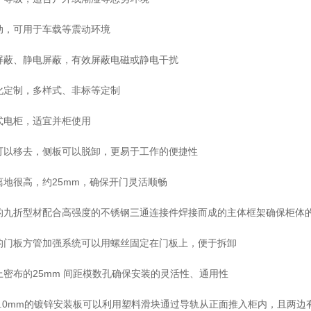
震动，可用于车载等震动环境
磁屏蔽、静电屏蔽，有效屏蔽电磁或静电干扰
性化定制，多样式、非标等定制
合式电柜，适宜并柜使用
板可以移去，侧板可以脱卸，更易于工作的便捷性
板离地很高，约25mm，确保开门灵活顺畅
特的九折型材配合高强度的不锈钢三通连接件焊接而成的主体框架确保柜体
殊的门板方管加强系统可以用螺丝固定在门板上，便于拆卸
架上密布的25mm 间距模数孔确保安装的灵活性、通用性
选3.0mm的镀锌安装板可以利用塑料滑块通过导轨从正面推入柜内，且两