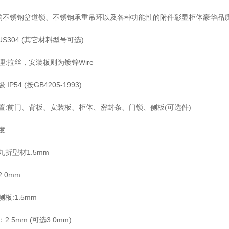
业的不锈钢岔道锁、不锈钢承重吊环以及各种功能性的附件彰显柜体豪华品
US304 (其它材料型号可选)
理:拉丝，安装板则为镀锌Wire
IP54 (按GB4205-1993)
置:前门、背板、安装板、柜体、密封条、门锁、侧板(可选件)
度:
九折型材1.5mm
.0mm
板:1.5mm
2.5mm (可选3.0mm)